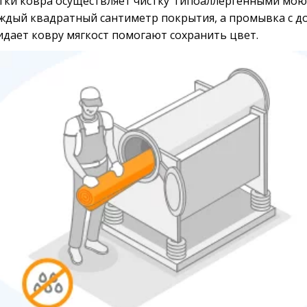
тки ковра осуществляет чистку  гипоаллергенными мо
ждый квадратный сантиметр покрытия, а промывка с д
дает ковру мягкост помогают сохранить цвет.